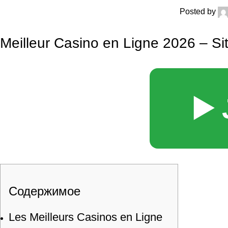
Posted by
Meilleur Casino en Ligne 2026 – Si
▶️
Содержимое
Les Meilleurs Casinos en Ligne