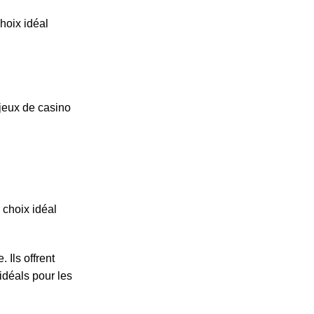
hoix idéal
 jeux de casino
 choix idéal
 Ils offrent
idéals pour les