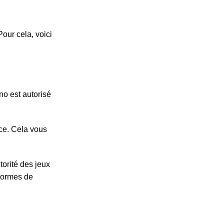
Pour cela, voici
ino est autorisé
nce. Cela vous
torité des jeux
normes de